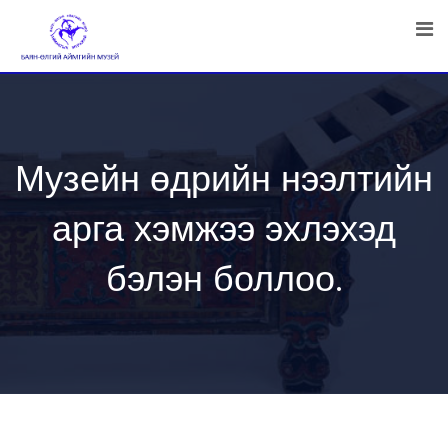
Skip
to
content
Музейн өдрийн нээлтийн
арга хэмжээ эхлэхэд
бэлэн боллоо.