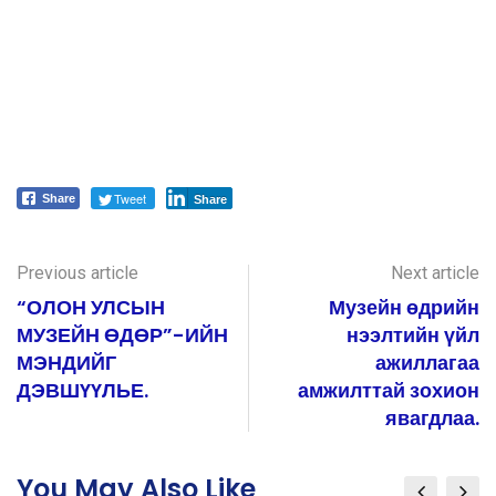
Tweet
Share
Share
Previous article
Next article
“ОЛОН УЛСЫН
Музейн өдрийн
МУЗЕЙН ӨДӨР”-ИЙН
нээлтийн үйл
МЭНДИЙГ
ажиллагаа
ДЭВШҮҮЛЬЕ.
амжилттай зохион
явагдлаа.
You May Also Like