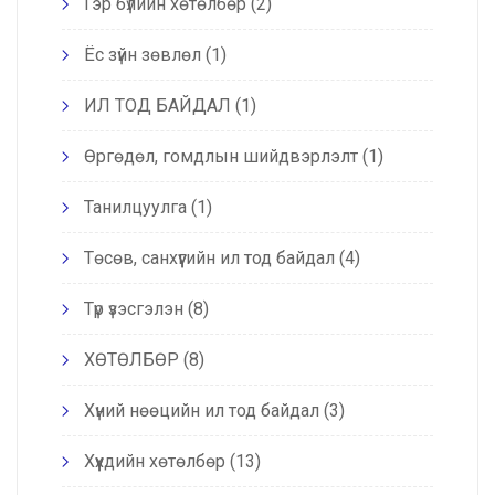
Гэр бүлийн хөтөлбөр
(2)
Ёс зүйн зөвлөл
(1)
ИЛ ТОД БАЙДАЛ
(1)
Өргөдөл, гомдлын шийдвэрлэлт
(1)
Танилцуулга
(1)
Төсөв, санхүүгийн ил тод байдал
(4)
Түр үзэсгэлэн
(8)
ХӨТӨЛБӨР
(8)
Хүний нөөцийн ил тод байдал
(3)
Хүүхдийн хөтөлбөр
(13)