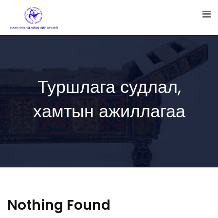
Skip
to
content
Туршлага судлал,
хамтын ажиллагаа
Nothing Found