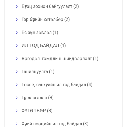
Бүтэц зохион байгуулалт
(2)
Гэр бүлийн хөтөлбөр
(2)
Ёс зүйн зөвлөл
(1)
ИЛ ТОД БАЙДАЛ
(1)
Өргөдөл, гомдлын шийдвэрлэлт
(1)
Танилцуулга
(1)
Төсөв, санхүүгийн ил тод байдал
(4)
Түр үзэсгэлэн
(8)
ХӨТӨЛБӨР
(8)
Хүний нөөцийн ил тод байдал
(3)