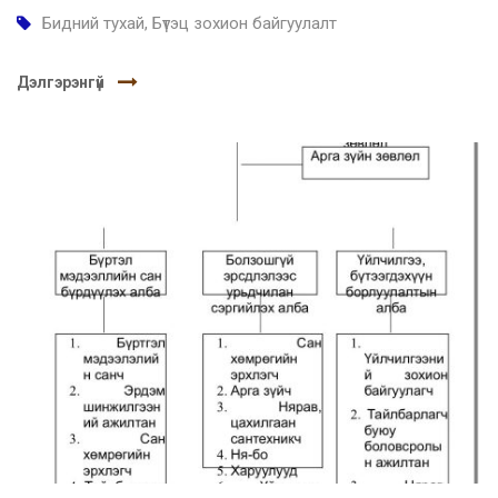
Бидний тухай
,
Бүтэц зохион байгуулалт
Дэлгэрэнгүй