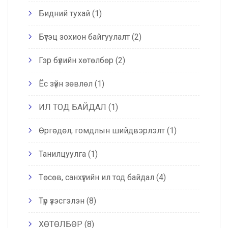
Бидний тухай
(1)
Бүтэц зохион байгуулалт
(2)
Гэр бүлийн хөтөлбөр
(2)
Ёс зүйн зөвлөл
(1)
ИЛ ТОД БАЙДАЛ
(1)
Өргөдөл, гомдлын шийдвэрлэлт
(1)
Танилцуулга
(1)
Төсөв, санхүүгийн ил тод байдал
(4)
Түр үзэсгэлэн
(8)
ХӨТӨЛБӨР
(8)