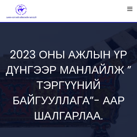
Skip
to
content
2023 ОНЫ АЖЛЫН ҮР
ДҮНГЭЭР МАНЛАЙЛЖ ”
ТЭРГҮҮНИЙ
БАЙГУУЛЛАГА”- ААР
ШАЛГАРЛАА.