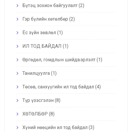
Бүтэц зохион байгуулалт
(2)
Гэр бүлийн хөтөлбөр
(2)
Ёс зүйн зөвлөл
(1)
ИЛ ТОД БАЙДАЛ
(1)
Өргөдөл, гомдлын шийдвэрлэлт
(1)
Танилцуулга
(1)
Төсөв, санхүүгийн ил тод байдал
(4)
Түр үзэсгэлэн
(8)
ХӨТӨЛБӨР
(8)
Хүний нөөцийн ил тод байдал
(3)