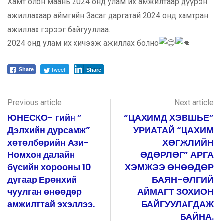
Хамт олон маань 2024 онд улам их амжилтаар дүүрэн
ажиллахаар аймгийн Засаг даргатай 2024 онд хамтран
ажиллах гэрээг байгууллаа.
2024 онд улам их хичээж ажиллах болно
Tweet
Share
Share
Previous article
Next article
ЮНЕСКО- гийн ”
“ЦАХИМД ХЭВШЬЕ”
Дэлхийн дурсамж”
УРИАТАЙ “ЦАХИМ
хөтөлбөрийн Ази-
ХӨГЖЛИЙН
Номхон далайн
ӨДӨРЛӨГ” АРГА
бүсийн хорооны 10
ХЭМЖЭЭ ӨНӨӨДӨР
дугаар Ерөнхий
БАЯН-ӨЛГИЙ
чуулган өнөөдөр
АЙМАГТ ЗОХИОН
амжилттай эхэллээ.
БАЙГУУЛАГДАЖ
БАЙНА.