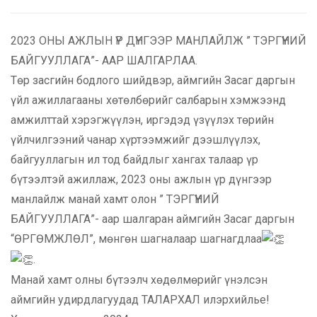
2023 ОНЫ АЖЛЫН ҮР ДҮНГЭЭР МАНЛАЙЛЖ ” ТЭРГҮҮНИЙ
БАЙГУУЛЛАГА”- ААР ШАЛГАРЛАА.
Төр засгийн бодлого шийдвэр, аймгийн Засаг даргын
үйл ажиллагааны хөтөлбөрийг салбарын хэмжээнд
амжилттай хэрэгжүүлэн, иргэдэд үзүүлэх төрийн
үйлчилгээний чанар хүртээмжийг дээшлүүлэх,
байгууллагын ил тод байдлыг хангах талаар үр
бүтээлтэй ажиллаж, 2023 оны ажлын үр дүнгээр
манлайлж манай хамт олон ” ТЭРГҮҮНИЙ
БАЙГУУЛЛАГА”- аар шалгаран аймгийн Засаг даргын
“ӨРГӨМЖЛӨЛ”, мөнгөн шагналаар шагнагдлаа
.
Манай хамт олны бүтээлч хөдөлмөрийг үнэлсэн
аймгийн удирдлагуудад ТАЛАРХАЛ илэрхийлье!